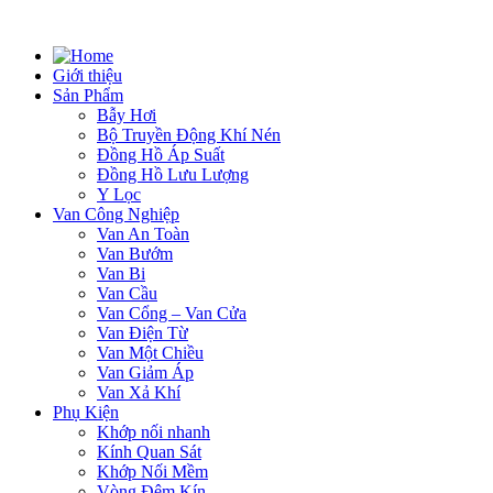
Giới thiệu
Sản Phẩm
Bẫy Hơi
Bộ Truyền Động Khí Nén
Đồng Hồ Áp Suất
Đồng Hồ Lưu Lượng
Y Lọc
Van Công Nghiệp
Van An Toàn
Van Bướm
Van Bi
Van Cầu
Van Cổng – Van Cửa
Van Điện Từ
Van Một Chiều
Van Giảm Áp
Van Xả Khí
Phụ Kiện
Khớp nối nhanh
Kính Quan Sát
Khớp Nối Mềm
Vòng Đệm Kín