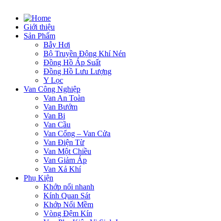
Giới thiệu
Sản Phẩm
Bẫy Hơi
Bộ Truyền Động Khí Nén
Đồng Hồ Áp Suất
Đồng Hồ Lưu Lượng
Y Lọc
Van Công Nghiệp
Van An Toàn
Van Bướm
Van Bi
Van Cầu
Van Cổng – Van Cửa
Van Điện Từ
Van Một Chiều
Van Giảm Áp
Van Xả Khí
Phụ Kiện
Khớp nối nhanh
Kính Quan Sát
Khớp Nối Mềm
Vòng Đệm Kín