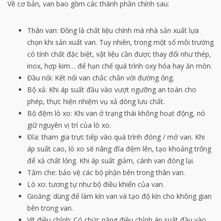
Về cơ bản, van bao gồm các thành phần chính sau:
Thân van: Đồng là chất liệu chính mà nhà sản xuất lựa
chọn khi sản xuất van. Tuy nhiên, trong một số môi trường
có tính chất đặc biệt, vật liệu cần được thay đổi như thép,
inox, hợp kim… để hạn chế quá trình oxy hóa hay ăn mòn.
Đầu nối: Kết nối van chắc chắn với đường ống.
Bộ xả: Khi áp suất đầu vào vượt ngưỡng an toàn cho
phép, thực hiện nhiệm vụ xả dòng lưu chất.
Bộ đệm lò xo: ​​Khi van ở trạng thái không hoạt động, nó
giữ nguyên vị trí của lò xo.
Đĩa: tham gia trực tiếp vào quá trình đóng / mở van. Khi
áp suất cao, lò xo sẽ ​​nâng đĩa đệm lên, tạo khoảng trống
để xả chất lỏng. Khi áp suất giảm, cánh van đóng lại.
Tấm che: bảo vệ các bộ phận bên trong thân van.
Lò xo: ​​tương tự như bộ điều khiển của van.
Gioăng: dùng để làm kín van và tạo độ kín cho không gian
bên trong van.
Vít điều chỉnh: Có chức năng điều chỉnh áp suất đầu vào