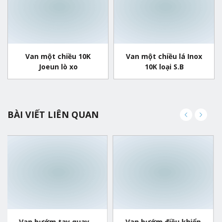
Van một chiều 10K
Van một chiều lá Inox
Joeun lò xo
10K loại S.B
BÀI VIẾT LIÊN QUAN
 quay –
Van bướm điều khiển
Van bướm điều 