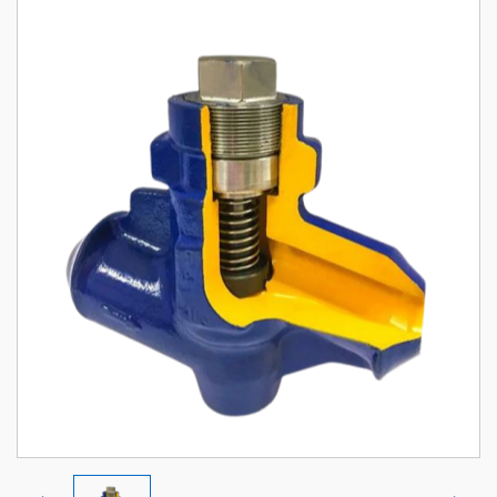
HƯỚNG DẪN MUA HÀNG
CHÍNH SÁCH ĐỔI TRẢ, HOÀN TIỀN
CHÍNH SÁCH BẢO HÀNH
CHÍNH SÁCH BẢO MẬT
CHÍNH SÁCH VẬN CHUYỂN VÀ GIAO NHẬN
ĐỐI TÁC CỦA CHÚNG TÔI