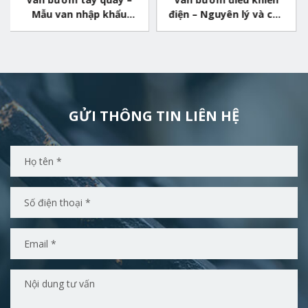
p khẩu
điện – Nguyên lý và cấu
khí nén – Thiết b
ợng
tạo của van
nghiệp quen th
GỬI THÔNG TIN LIÊN HỆ