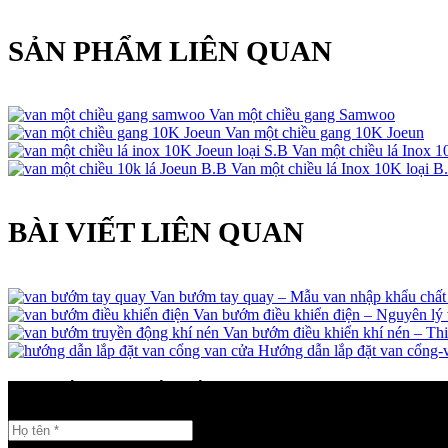
SẢN PHẨM LIÊN QUAN
Van một chiều gang Samwoo
Van một chiều gang 10K Joeun
Van một chiều lá Inox 1
Van một chiều lá Inox 10K loại B
BÀI VIẾT LIÊN QUAN
Van bướm tay quay – Mẫu van nhập khẩu chất
Van bướm điều khiển điện – Nguyên lý 
Van bướm điều khiển khí nén – Thi
Hướng dẫn lắp đặt van cổng-
GỬI THÔNG TIN LIÊN HỆ