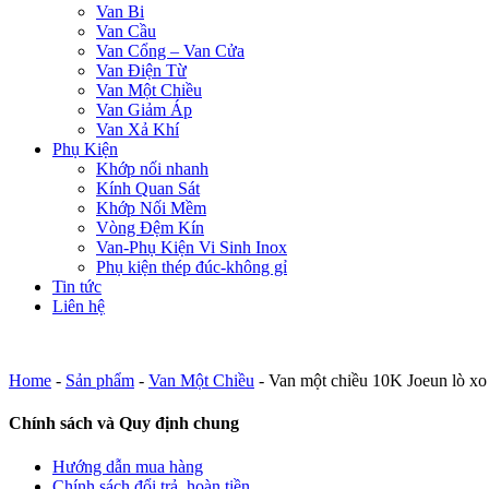
Van Bi
Van Cầu
Van Cổng – Van Cửa
Van Điện Từ
Van Một Chiều
Van Giảm Áp
Van Xả Khí
Phụ Kiện
Khớp nối nhanh
Kính Quan Sát
Khớp Nối Mềm
Vòng Đệm Kín
Van-Phụ Kiện Vi Sinh Inox
Phụ kiện thép đúc-không gỉ
Tin tức
Liên hệ
Home
-
Sản phẩm
-
Van Một Chiều
-
Van một chiều 10K Joeun lò xo
Chính sách và Quy định chung
Hướng dẫn mua hàng
Chính sách đổi trả, hoàn tiền