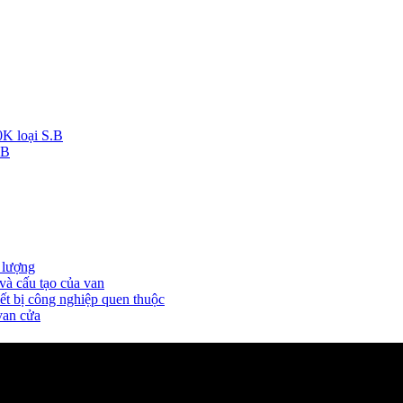
0K loại S.B
.B
 lượng
và cấu tạo của van
ết bị công nghiệp quen thuộc
van cửa