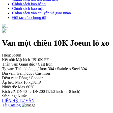
Chính sách bảo hành
Chính sách bảo mật
Chính sách vận chuyển và giao nhận
Đối tác của chúng tôi
Van một chiều 10K Joeun lò xo
Hiệu: Joeun
Kết nối: Mặt bích JIS10K FF
Thân van: Gang đúc / Cast Iron
Ty van: Thép không gỉ Inox 304 / Stainless Steel 304
Đĩa van: Gang đúc / Cast Iron
Đệm van: Đồng / Cooper
Áp lực: Max 10 kgf/cm²
Nhiệt độ: Max 60°C
Kích cỡ: DN40 → DN200 (1.1/2 inch → 8 inch)
Sử dụng: Nước
LIÊN HỆ TƯ VẤN
Tải Catalog