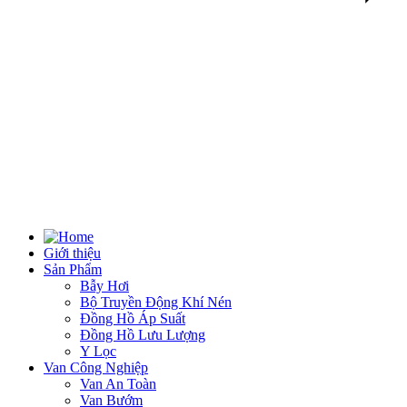
Giới thiệu
Sản Phẩm
Bẫy Hơi
Bộ Truyền Động Khí Nén
Đồng Hồ Áp Suất
Đồng Hồ Lưu Lượng
Y Lọc
Van Công Nghiệp
Van An Toàn
Van Bướm