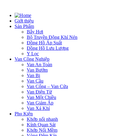
Giới thiệu
Sản Phẩm
Bẫy Hơi
Bộ Truyền Động Khí Nén
Đồng Hồ Áp Suất
Đồng Hồ Lưu Lượng
Y Lọc
Van Công Nghiệp
Van An Toàn
Van Bướm
Van Bi
Van Cầu
Van Cổng – Van Cửa
Van Điện Từ
Van Một Chiều
Van Giảm Áp
Van Xả Khí
Phụ Kiện
Khớp nối nhanh
Kính Quan Sát
Khớp Nối Mềm
Vòng Đệm Kín