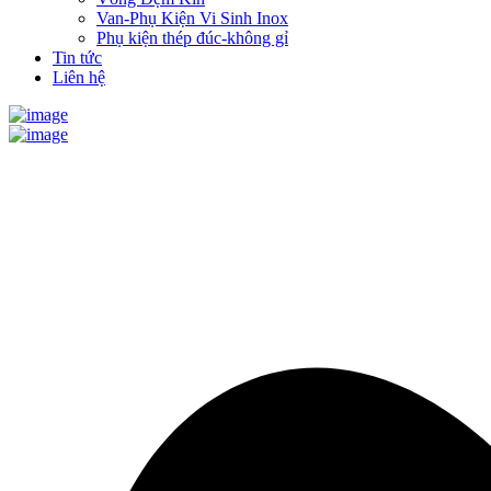
Van-Phụ Kiện Vi Sinh Inox
Phụ kiện thép đúc-không gỉ
Tin tức
Liên hệ