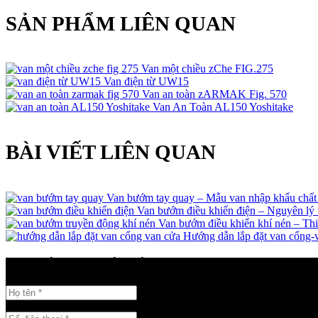
SẢN PHẨM LIÊN QUAN
Van một chiều zChe FIG.275
Van điện từ UW15
Van an toàn zARMAK Fig. 570
Van An Toàn AL150 Yoshitake
BÀI VIẾT LIÊN QUAN
Van bướm tay quay – Mẫu van nhập khẩu chất
Van bướm điều khiển điện – Nguyên lý 
Van bướm điều khiển khí nén – Thi
Hướng dẫn lắp đặt van cổng-
GỬI THÔNG TIN LIÊN HỆ