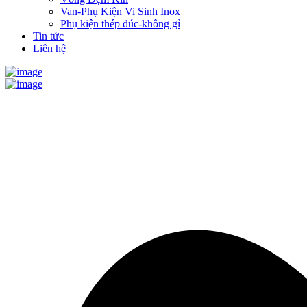
Van-Phụ Kiện Vi Sinh Inox
Phụ kiện thép đúc-không gỉ
Tin tức
Liên hệ