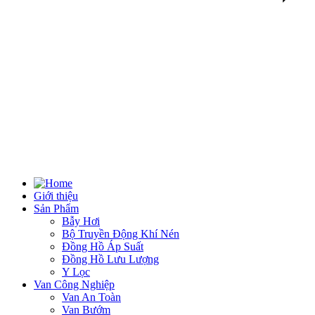
Giới thiệu
Sản Phẩm
Bẫy Hơi
Bộ Truyền Động Khí Nén
Đồng Hồ Áp Suất
Đồng Hồ Lưu Lượng
Y Lọc
Van Công Nghiệp
Van An Toàn
Van Bướm