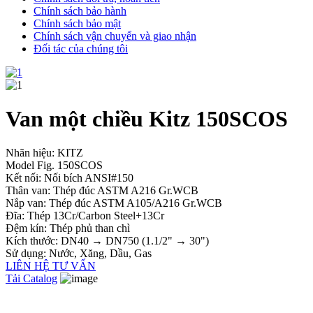
Chính sách bảo hành
Chính sách bảo mật
Chính sách vận chuyển và giao nhận
Đối tác của chúng tôi
Van một chiều Kitz 150SCOS
Nhãn hiệu: KITZ
Model Fig. 150SCOS
Kết nối: Nối bích ANSI#150
Thân van: Thép đúc ASTM A216 Gr.WCB
Nắp van: Thép đúc ASTM A105/A216 Gr.WCB
Đĩa: Thép 13Cr/Carbon Steel+13Cr
Đệm kín: Thép phủ than chì
Kích thước: DN40 → DN750 (1.1/2" → 30")
Sử dụng: Nước, Xăng, Dầu, Gas
LIÊN HỆ TƯ VẤN
Tải Catalog