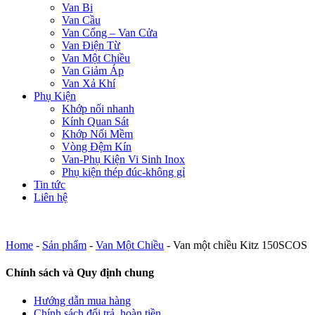
Van Bi
Van Cầu
Van Cổng – Van Cửa
Van Điện Từ
Van Một Chiều
Van Giảm Áp
Van Xả Khí
Phụ Kiện
Khớp nối nhanh
Kính Quan Sát
Khớp Nối Mềm
Vòng Đệm Kín
Van-Phụ Kiện Vi Sinh Inox
Phụ kiện thép đúc-không gỉ
Tin tức
Liên hệ
Home
-
Sản phẩm
-
Van Một Chiều
-
Van một chiều Kitz 150SCOS
Chính sách và Quy định chung
Hướng dẫn mua hàng
Chính sách đổi trả, hoàn tiền