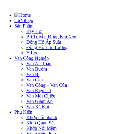
Giới thiệu
Sản Phẩm
Bẫy Hơi
Bộ Truyền Động Khí Nén
Đồng Hồ Áp Suất
Đồng Hồ Lưu Lượng
Y Lọc
Van Công Nghiệp
Van An Toàn
Van Bướm
Van Bi
Van Cầu
Van Cổng – Van Cửa
Van Điện Từ
Van Một Chiều
Van Giảm Áp
Van Xả Khí
Phụ Kiện
Khớp nối nhanh
Kính Quan Sát
Khớp Nối Mềm
Vòng Đệm Kín