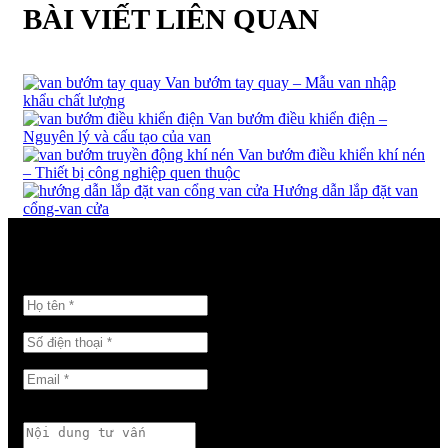
BÀI VIẾT LIÊN QUAN
Van bướm tay quay – Mẫu van nhập
khẩu chất lượng
Van bướm điều khiển điện –
Nguyên lý và cấu tạo của van
Van bướm điều khiển khí nén
– Thiết bị công nghiệp quen thuộc
Hướng dẫn lắp đặt van
cổng-van cửa
GỬI THÔNG TIN LIÊN HỆ