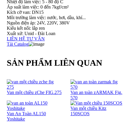
Nhiệt độ làm việc: 5 - 80 độ C
Áp suất làm việc: 0 đến 7kgf/cm²
Kích cỡ van: DN15
Môi trường làm việc: nước, hơi, dầu, khí...
Nguồn điện áp: 24V, 220V, 380V
Kiểu kết nối: lắp ren
Xuất xứ: Unid - Đài Loan
LIÊN HỆ TƯ VẤN
Tải Catalog
SẢN PHẨM LIÊN QUAN
Van một chiều zChe FIG.275
Van an toàn zARMAK Fig.
570
Van một chiều Kitz
Van An Toàn AL150
150SCOS
Yoshitake