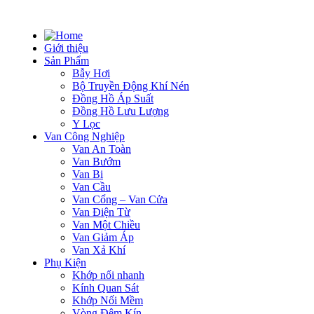
Giới thiệu
Sản Phẩm
Bẫy Hơi
Bộ Truyền Động Khí Nén
Đồng Hồ Áp Suất
Đồng Hồ Lưu Lượng
Y Lọc
Van Công Nghiệp
Van An Toàn
Van Bướm
Van Bi
Van Cầu
Van Cổng – Van Cửa
Van Điện Từ
Van Một Chiều
Van Giảm Áp
Van Xả Khí
Phụ Kiện
Khớp nối nhanh
Kính Quan Sát
Khớp Nối Mềm
Vòng Đệm Kín