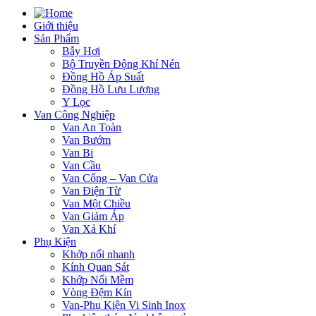
Giới thiệu
Sản Phẩm
Bẫy Hơi
Bộ Truyền Động Khí Nén
Đồng Hồ Áp Suất
Đồng Hồ Lưu Lượng
Y Lọc
Van Công Nghiệp
Van An Toàn
Van Bướm
Van Bi
Van Cầu
Van Cổng – Van Cửa
Van Điện Từ
Van Một Chiều
Van Giảm Áp
Van Xả Khí
Phụ Kiện
Khớp nối nhanh
Kính Quan Sát
Khớp Nối Mềm
Vòng Đệm Kín
Van-Phụ Kiện Vi Sinh Inox