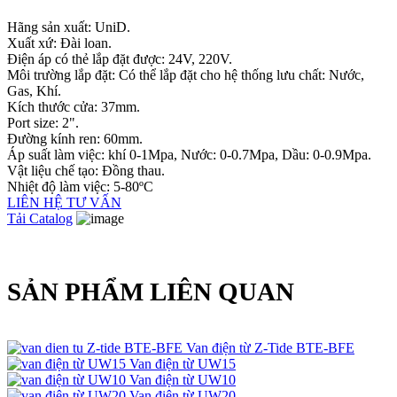
Hãng sản xuất: UniD.
Xuất xứ: Đài loan.
Điện áp có thẻ lắp đặt được: 24V, 220V.
Môi trường lắp đặt: Có thể lắp đặt cho hệ thống lưu chất: Nước,
Gas, Khí.
Kích thước cửa: 37mm.
Port size: 2".
Đường kính ren: 60mm.
Áp suất làm việc: khí 0-1Mpa, Nước: 0-0.7Mpa, Dầu: 0-0.9Mpa.
Vật liệu chế tạo: Đồng thau.
Nhiệt độ làm việc: 5-80ºC
LIÊN HỆ TƯ VẤN
Tải Catalog
SẢN PHẨM LIÊN QUAN
Van điện từ Z-Tide BTE-BFE
Van điện từ UW15
Van điện từ UW10
Van điện từ UW20