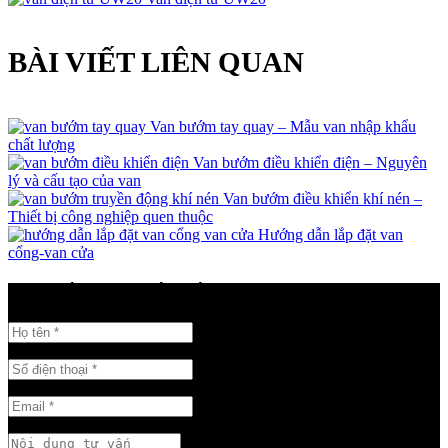
BÀI VIẾT LIÊN QUAN
Van bướm tay quay – Mẫu van nhập khẩu
chất lượng
Van bướm điều khiển điện – Nguyên
lý và cấu tạo của van
Van bướm điều khiển khí nén –
Thiết bị công nghiệp quen thuộc
Hướng dẫn lắp đặt van
cổng-van cửa
GỬI THÔNG TIN LIÊN HỆ