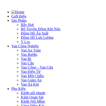
Giới thiệu
Sản Phẩm
Bẫy Hơi
Bộ Truyền Động Khí Nén
Đồng Hồ Áp Suất
Đồng Hồ Lưu Lượng
Y Lọc
Van Công Nghiệp
Van An Toàn
Van Bướm
Van Bi
Van Cầu
Van Cổng – Van Cửa
Van Điện Từ
Van Một Chiều
Van Giảm Áp
Van Xả Khí
Phụ Kiện
Khớp nối nhanh
Kính Quan Sát
Khớp Nối Mềm
Vòng Đệm Kín