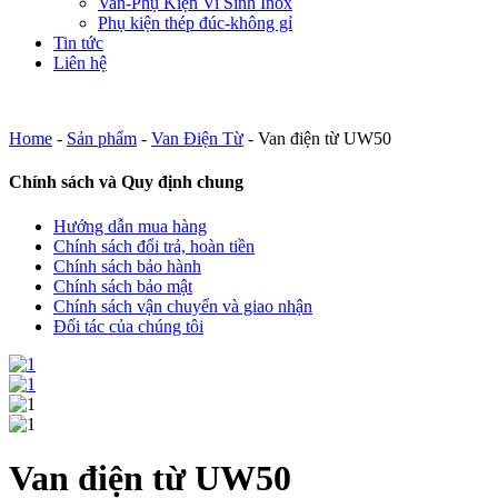
Van-Phụ Kiện Vi Sinh Inox
Phụ kiện thép đúc-không gỉ
Tin tức
Liên hệ
Home
-
Sản phẩm
-
Van Điện Từ
-
Van điện từ UW50
Chính sách và Quy định chung
Hướng dẫn mua hàng
Chính sách đổi trả, hoàn tiền
Chính sách bảo hành
Chính sách bảo mật
Chính sách vận chuyển và giao nhận
Đối tác của chúng tôi
Van điện từ UW50