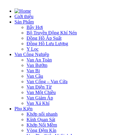
Giới thiệu
Sản Phẩm
Bẫy Hơi
Bộ Truyền Động Khí Nén
Đồng Hồ Áp Suất
Đồng Hồ Lưu Lượng
Y Lọc
Van Công Nghiệp
Van An Toàn
Van Bướm
Van Bi
Van Cầu
Van Cổng – Van Cửa
Van Điện Từ
Van Một Chiều
Van Giảm Áp
Van Xả Khí
Phụ Kiện
Khớp nối nhanh
Kính Quan Sát
Khớp Nối Mềm
Vòng Đệm Kín