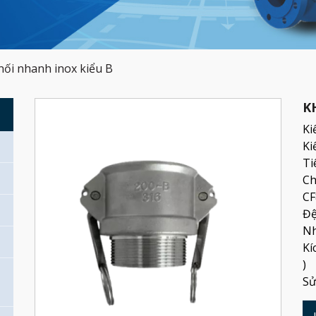
ối nhanh inox kiểu B
K
G
Ki
Ki
Ti
Ch
CF
Đệ
Nh
Kí
)
Sử