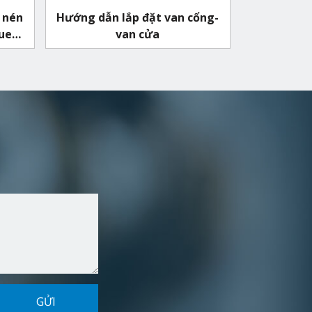
 nén
Hướng dẫn lắp đặt van cổng-
quen
van cửa
GỬI