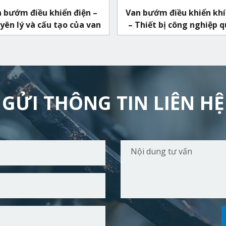
 bướm điều khiển điện –
Van bướm điều khiển khí
ên lý và cấu tạo của van
– Thiết bị công nghiệp 
thuộc
GỬI THÔNG TIN LIÊN HỆ