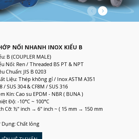
HỚP NỐI NHANH INOX KIỂU B
ểu: B (COUPLER MALE)
ểu Nối: Ren / Threaded BS PT & NPT
êu Chuẩn: JIS B 0203
ất Liệu: Thép không gỉ / Inox ASTM A351
8 / SUS 304 & CF8M / SUS 316
m Kín: Cao su EPDM - NBR ( BUNA )
iệt Độ: -10°C ~ 100°C
ch Cỡ: ½" inch → 6" inch ~ ( 15 mm → 150 mm
 Dụng: Chất lỏng