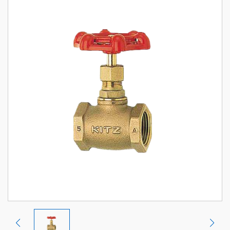
CHÍNH SÁCH ĐỔI TRẢ, HOÀN TIỀN
CHÍNH SÁCH BẢO HÀNH
CHÍNH SÁCH BẢO MẬT
CHÍNH SÁCH VẬN CHUYỂN VÀ GIAO NHẬN
ĐỐI TÁC CỦA CHÚNG TÔI