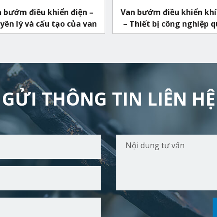
 bướm điều khiển điện –
Van bướm điều khiển khí
ên lý và cấu tạo của van
– Thiết bị công nghiệp 
thuộc
GỬI THÔNG TIN LIÊN HỆ