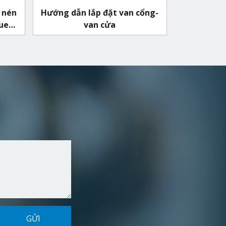
 nén
Hướng dẫn lắp đặt van cổng-
quen
van cửa
GỬI