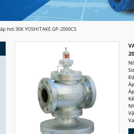
 áp hơi 30K YOSHITAKE GP-2000CS
V
G
2
Nh
Si
Đặ
Áp
Áp
Kế
Nh
Vậ
Va