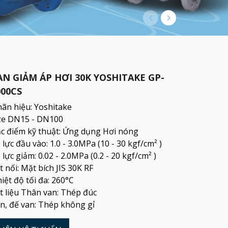
AN GIẢM ÁP HƠI 30K YOSHITAKE GP-
000CS
ãn hiệu: Yoshitake
ze DN15 - DN100
c điểm kỹ thuật: Ứng dụng Hơi nóng
 lực đầu vào: 1.0 - 3.0MPa (10 - 30 kgf/cm² )
 lực giảm: 0.02 - 2.0MPa (0.2 - 20 kgf/cm² )
t nối: Mặt bích JIS 30K RF
iệt độ tối đa: 260°C
t liệu Thân van: Thép đúc
n, đế van: Thép không gỉ