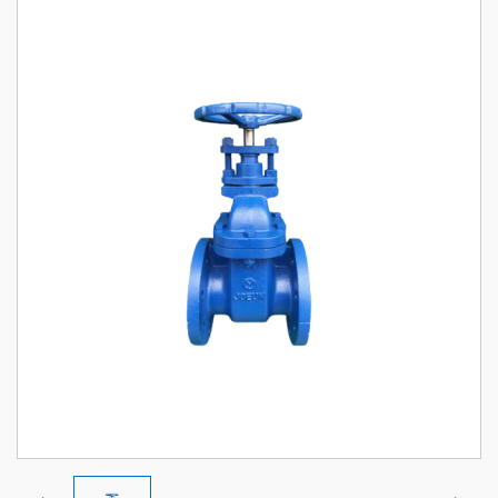
HƯỚNG DẪN MUA HÀNG
CHÍNH SÁCH ĐỔI TRẢ, HOÀN TIỀN
CHÍNH SÁCH BẢO HÀNH
CHÍNH SÁCH BẢO MẬT
CHÍNH SÁCH VẬN CHUYỂN VÀ GIAO NHẬN
ĐỐI TÁC CỦA CHÚNG TÔI