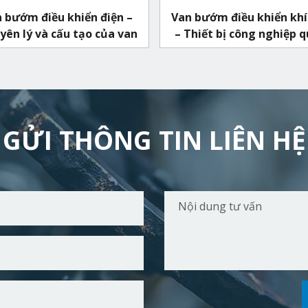
 bướm điều khiển điện –
Van bướm điều khiển khí
ên lý và cấu tạo của van
– Thiết bị công nghiệp 
thuộc
GỬI THÔNG TIN LIÊN HỆ