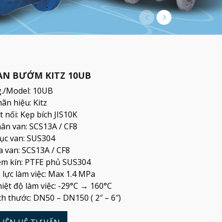
AN BƯỚM KITZ 10UB
g./Model: 10UB
ãn hiệu: Kitz
t nối: Kẹp bích JIS10K
ân van: SCS13A / CF8
ục van: SUS304
a van: SCS13A / CF8
m kín: PTFE phủ SUS304
 lực làm việc: Max 1.4 MPa
iệt độ làm việc: -29°C → 160°C
ch thước: DN50 – DN150 ( 2″ – 6″)