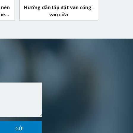
 nén
Hướng dẫn lắp đặt van cổng-
quen
van cửa
GỬI