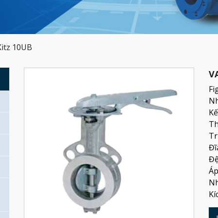
itz 10UB
V
G
Fi
Nh
Kế
Th
Tr
Đĩ
Đệ
Áp
Nh
Kí