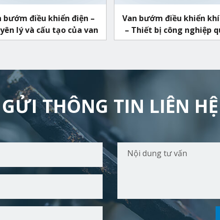
 bướm điều khiển điện –
Van bướm điều khiển khí
ên lý và cấu tạo của van
– Thiết bị công nghiệp 
thuộc
GỬI THÔNG TIN LIÊN HỆ