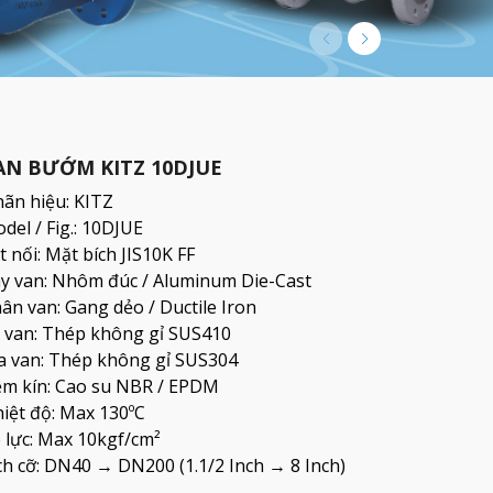
AN BƯỚM KITZ 10DJUE
ãn hiệu: KITZ
del / Fig.: 10DJUE
t nối: Mặt bích JIS10K FF
y van: Nhôm đúc / Aluminum Die-Cast
ân van: Gang dẻo / Ductile Iron
 van: Thép không gỉ SUS410
a van: Thép không gỉ SUS304
m kín: Cao su NBR / EPDM
iệt độ: Max 130ºC
 lực: Max 10kgf/cm²
ch cỡ: DN40 → DN200 (1.1/2 Inch → 8 Inch)