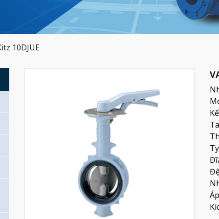
itz 10DJUE
V
G
Nh
Mo
Kế
Ta
Th
Ty
Đĩ
Đệ
Nh
Áp
Kí