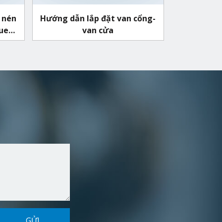
 nén
Hướng dẫn lắp đặt van cổng-
quen
van cửa
GỬI