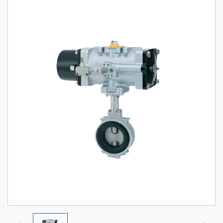
HƯỚNG DẪN MUA HÀNG
CHÍNH SÁCH ĐỔI TRẢ, HOÀN TIỀN
CHÍNH SÁCH BẢO HÀNH
CHÍNH SÁCH BẢO MẬT
CHÍNH SÁCH VẬN CHUYỂN VÀ GIAO NHẬN
ĐỐI TÁC CỦA CHÚNG TÔI