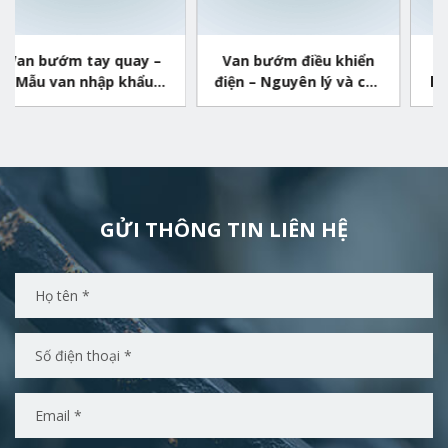
uay –
Van bướm điều khiển
Van bướm điều khi
khẩu
điện – Nguyên lý và cấu
khí nén – Thiết bị c
tạo của van
nghiệp quen thuộ
GỬI THÔNG TIN LIÊN HỆ