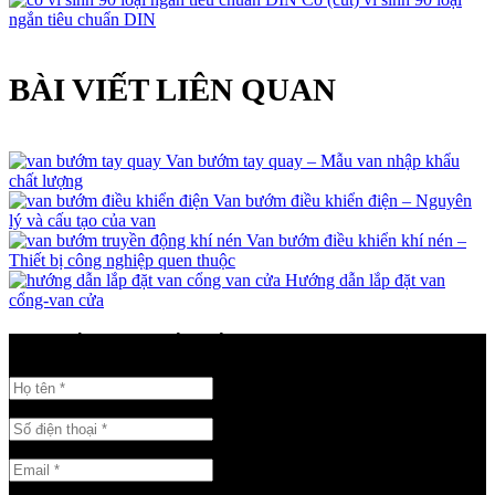
ngắn tiêu chuẩn DIN
BÀI VIẾT LIÊN QUAN
Van bướm tay quay – Mẫu van nhập khẩu
chất lượng
Van bướm điều khiển điện – Nguyên
lý và cấu tạo của van
Van bướm điều khiển khí nén –
Thiết bị công nghiệp quen thuộc
Hướng dẫn lắp đặt van
cổng-van cửa
GỬI THÔNG TIN LIÊN HỆ