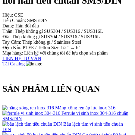
nối hàn tiêu chuẩn SMS/DIN
Hiệu: CSE
Tiêu Chuẩn: SMS /DIN
Dạng: Hàn đối đầu
Thân: Thép không gỉ SUS304 / SUS316 / SUS316L
Đĩa: Thép không gỉ SUS304 / SUS316 / SUS316L
Tay Cầm: Thép không gỉ / Stainless Steel
Đệm Kín: PTFE / Teflon Size 1/2" → 6"
Mua hàng: Liên hệ với chúng tôi để lựa chọn sản phẩm
LIÊN HỆ TƯ VẤN
Tải Catalog
SẢN PHẨM LIÊN QUAN
Măng xông ren áp lực inox 316
Ferrule vi sinh inox 304-316 chuẩn
SMS/DIN
Bầu lệch tâm vi sinh tiêu chuẩn
DIN
Co (cút) vi sinh 90 loại