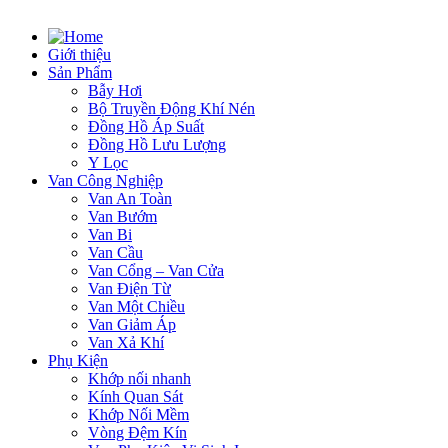
Giới thiệu
Sản Phẩm
Bẫy Hơi
Bộ Truyền Động Khí Nén
Đồng Hồ Áp Suất
Đồng Hồ Lưu Lượng
Y Lọc
Van Công Nghiệp
Van An Toàn
Van Bướm
Van Bi
Van Cầu
Van Cổng – Van Cửa
Van Điện Từ
Van Một Chiều
Van Giảm Áp
Van Xả Khí
Phụ Kiện
Khớp nối nhanh
Kính Quan Sát
Khớp Nối Mềm
Vòng Đệm Kín