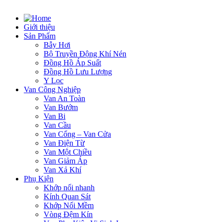
Giới thiệu
Sản Phẩm
Bẫy Hơi
Bộ Truyền Động Khí Nén
Đồng Hồ Áp Suất
Đồng Hồ Lưu Lượng
Y Lọc
Van Công Nghiệp
Van An Toàn
Van Bướm
Van Bi
Van Cầu
Van Cổng – Van Cửa
Van Điện Từ
Van Một Chiều
Van Giảm Áp
Van Xả Khí
Phụ Kiện
Khớp nối nhanh
Kính Quan Sát
Khớp Nối Mềm
Vòng Đệm Kín