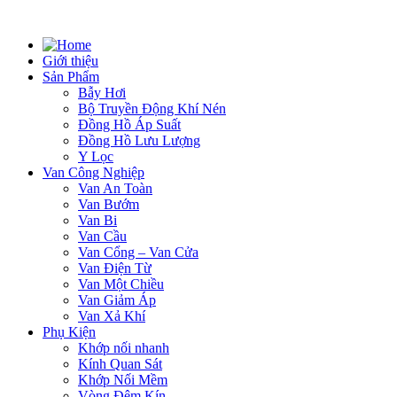
Giới thiệu
Sản Phẩm
Bẫy Hơi
Bộ Truyền Động Khí Nén
Đồng Hồ Áp Suất
Đồng Hồ Lưu Lượng
Y Lọc
Van Công Nghiệp
Van An Toàn
Van Bướm
Van Bi
Van Cầu
Van Cổng – Van Cửa
Van Điện Từ
Van Một Chiều
Van Giảm Áp
Van Xả Khí
Phụ Kiện
Khớp nối nhanh
Kính Quan Sát
Khớp Nối Mềm
Vòng Đệm Kín