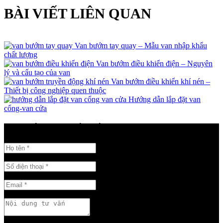
BÀI VIẾT LIÊN QUAN
Van bướm tay quay – Mẫu van nhập khẩu
chất lượng
Van bướm điều khiển điện – Nguyên
lý và cấu tạo của van
Van bướm điều khiển khí nén –
Thiết bị công nghiệp quen thuộc
Hướng dẫn lắp đặt van
cổng-van cửa
GỬI THÔNG TIN LIÊN HỆ