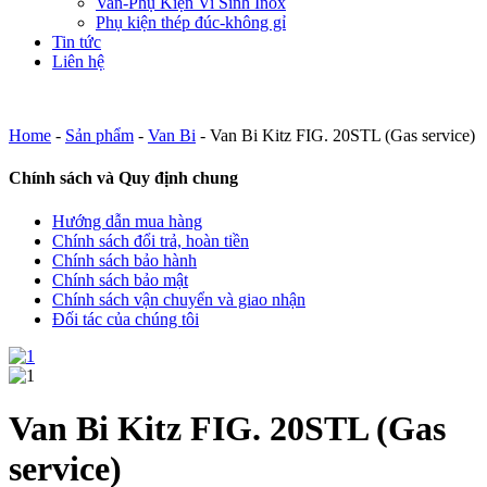
Van-Phụ Kiện Vi Sinh Inox
Phụ kiện thép đúc-không gỉ
Tin tức
Liên hệ
Home
-
Sản phẩm
-
Van Bi
-
Van Bi Kitz FIG. 20STL (Gas service)
Chính sách và Quy định chung
Hướng dẫn mua hàng
Chính sách đổi trả, hoàn tiền
Chính sách bảo hành
Chính sách bảo mật
Chính sách vận chuyển và giao nhận
Đối tác của chúng tôi
Van Bi Kitz FIG. 20STL (Gas
service)