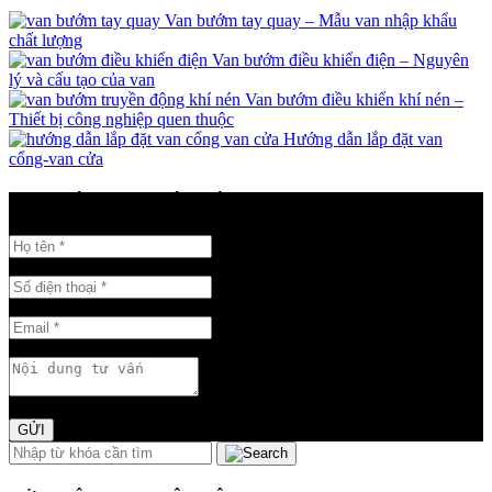
Van bướm tay quay – Mẫu van nhập khẩu
chất lượng
Van bướm điều khiển điện – Nguyên
lý và cấu tạo của van
Van bướm điều khiển khí nén –
Thiết bị công nghiệp quen thuộc
Hướng dẫn lắp đặt van
cổng-van cửa
GỬI THÔNG TIN LIÊN HỆ
GỬI