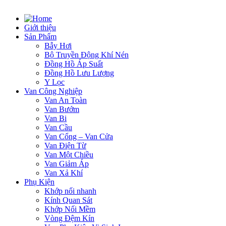
Giới thiệu
Sản Phẩm
Bẫy Hơi
Bộ Truyền Động Khí Nén
Đồng Hồ Áp Suất
Đồng Hồ Lưu Lượng
Y Lọc
Van Công Nghiệp
Van An Toàn
Van Bướm
Van Bi
Van Cầu
Van Cổng – Van Cửa
Van Điện Từ
Van Một Chiều
Van Giảm Áp
Van Xả Khí
Phụ Kiện
Khớp nối nhanh
Kính Quan Sát
Khớp Nối Mềm
Vòng Đệm Kín