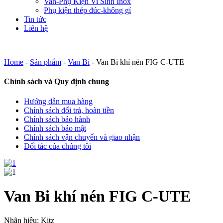
Van-Phụ Kiện Vi Sinh Inox
Phụ kiện thép đúc-không gỉ
Tin tức
Liên hệ
Home
-
Sản phẩm
-
Van Bi
-
Van Bi khí nén FIG C-UTE
Chính sách và Quy định chung
Hướng dẫn mua hàng
Chính sách đổi trả, hoàn tiền
Chính sách bảo hành
Chính sách bảo mật
Chính sách vận chuyển và giao nhận
Đối tác của chúng tôi
Van Bi khí nén FIG C-UTE
Nhãn hiệu: Kitz