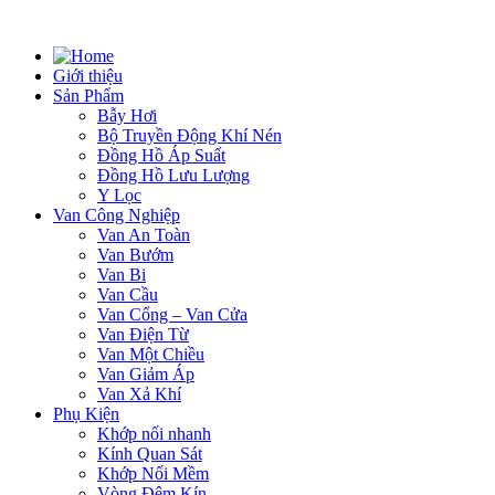
Giới thiệu
Sản Phẩm
Bẫy Hơi
Bộ Truyền Động Khí Nén
Đồng Hồ Áp Suất
Đồng Hồ Lưu Lượng
Y Lọc
Van Công Nghiệp
Van An Toàn
Van Bướm
Van Bi
Van Cầu
Van Cổng – Van Cửa
Van Điện Từ
Van Một Chiều
Van Giảm Áp
Van Xả Khí
Phụ Kiện
Khớp nối nhanh
Kính Quan Sát
Khớp Nối Mềm
Vòng Đệm Kín