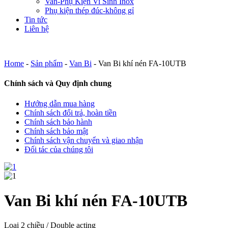
Van-Phụ Kiện Vi Sinh Inox
Phụ kiện thép đúc-không gỉ
Tin tức
Liên hệ
Home
-
Sản phẩm
-
Van Bi
-
Van Bi khí nén FA-10UTB
Chính sách và Quy định chung
Hướng dẫn mua hàng
Chính sách đổi trả, hoàn tiền
Chính sách bảo hành
Chính sách bảo mật
Chính sách vận chuyển và giao nhận
Đối tác của chúng tôi
Van Bi khí nén FA-10UTB
Loại 2 chiều / Double acting