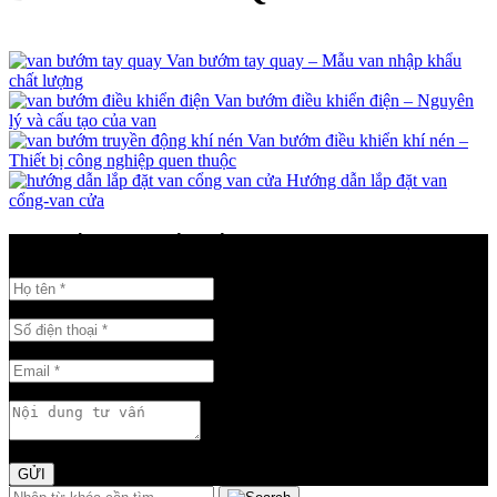
Van bướm tay quay – Mẫu van nhập khẩu
chất lượng
Van bướm điều khiển điện – Nguyên
lý và cấu tạo của van
Van bướm điều khiển khí nén –
Thiết bị công nghiệp quen thuộc
Hướng dẫn lắp đặt van
cổng-van cửa
GỬI THÔNG TIN LIÊN HỆ
GỬI