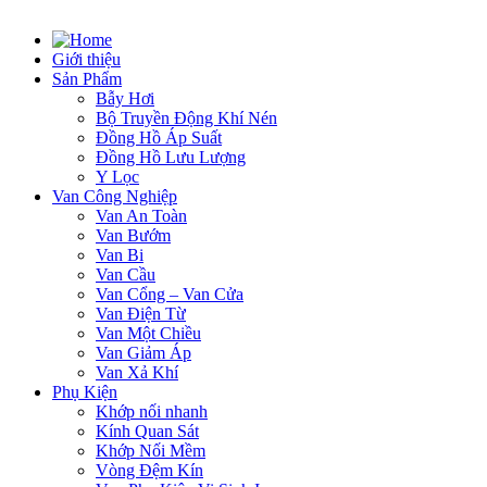
Giới thiệu
Sản Phẩm
Bẫy Hơi
Bộ Truyền Động Khí Nén
Đồng Hồ Áp Suất
Đồng Hồ Lưu Lượng
Y Lọc
Van Công Nghiệp
Van An Toàn
Van Bướm
Van Bi
Van Cầu
Van Cổng – Van Cửa
Van Điện Từ
Van Một Chiều
Van Giảm Áp
Van Xả Khí
Phụ Kiện
Khớp nối nhanh
Kính Quan Sát
Khớp Nối Mềm
Vòng Đệm Kín