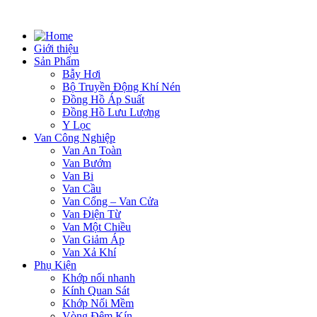
Giới thiệu
Sản Phẩm
Bẫy Hơi
Bộ Truyền Động Khí Nén
Đồng Hồ Áp Suất
Đồng Hồ Lưu Lượng
Y Lọc
Van Công Nghiệp
Van An Toàn
Van Bướm
Van Bi
Van Cầu
Van Cổng – Van Cửa
Van Điện Từ
Van Một Chiều
Van Giảm Áp
Van Xả Khí
Phụ Kiện
Khớp nối nhanh
Kính Quan Sát
Khớp Nối Mềm
Vòng Đệm Kín