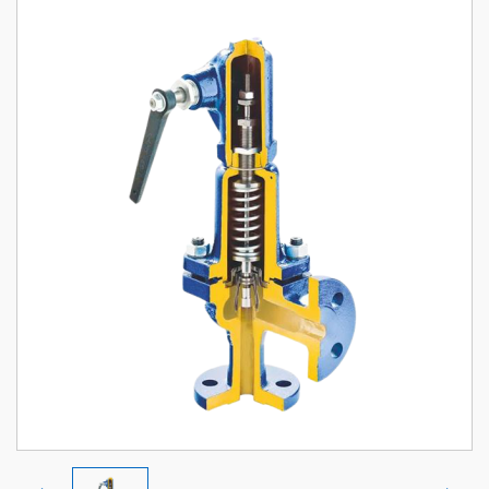
HƯỚNG DẪN MUA HÀNG
CHÍNH SÁCH ĐỔI TRẢ, HOÀN TIỀN
CHÍNH SÁCH BẢO HÀNH
CHÍNH SÁCH BẢO MẬT
CHÍNH SÁCH VẬN CHUYỂN VÀ GIAO NHẬN
ĐỐI TÁC CỦA CHÚNG TÔI