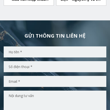
chất lượng
tạo của van
ngh
GỬI THÔNG TIN LIÊN HỆ