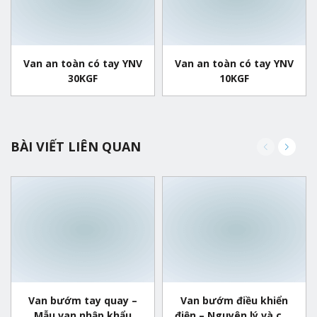
Van an toàn có tay YNV
Van an toàn có tay YNV
30KGF
10KGF
BÀI VIẾT LIÊN QUAN
an bướm tay quay –
Van bướm điều khiển
Van 
Mẫu van nhập khẩu
điện – Nguyên lý và cấu
khí n