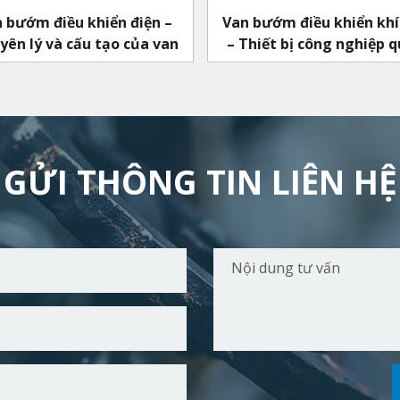
 bướm điều khiển điện –
Van bướm điều khiển khí
ên lý và cấu tạo của van
– Thiết bị công nghiệp 
thuộc
GỬI THÔNG TIN LIÊN HỆ