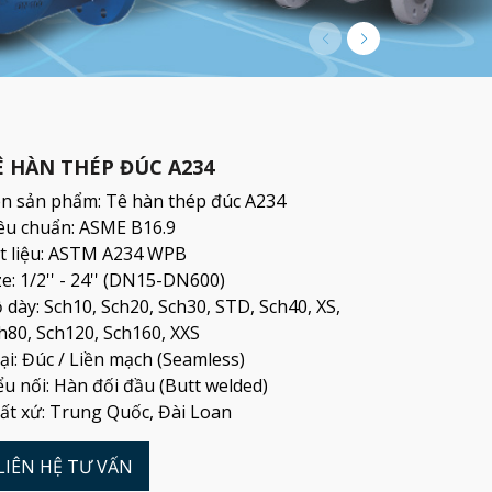
Ê HÀN THÉP ĐÚC A234
n sản phẩm: Tê hàn thép đúc A234
êu chuẩn: ASME B16.9
t liệu: ASTM A234 WPB
ze: 1/2'' - 24'' (DN15-DN600)
 dày: Sch10, Sch20, Sch30, STD, Sch40, XS,
h80, Sch120, Sch160, XXS
ại: Đúc / Liền mạch (Seamless)
ểu nối: Hàn đối đầu (Butt welded)
ất xứ: Trung Quốc, Đài Loan
LIÊN HỆ TƯ VẤN