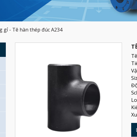
g gỉ
-
Tê hàn thép đúc A234
T
G
Tê
Ti
Vậ
Si
Độ
Sc
Lo
Ki
Xu