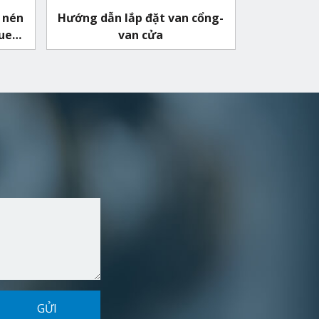
 nén
Hướng dẫn lắp đặt van cổng-
quen
van cửa
GỬI