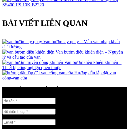
SS400 JIS 10K B2220
BÀI VIẾT LIÊN QUAN
Van bướm tay quay – Mẫu van nhập khẩu
chất lượng
Van bướm điều khiển điện – Nguyên
lý và cấu tạo của van
Van bướm điều khiển khí nén –
Thiết bị công nghiệp quen thuộc
Hướng dẫn lắp đặt van
cổng-van cửa
GỬI THÔNG TIN LIÊN HỆ