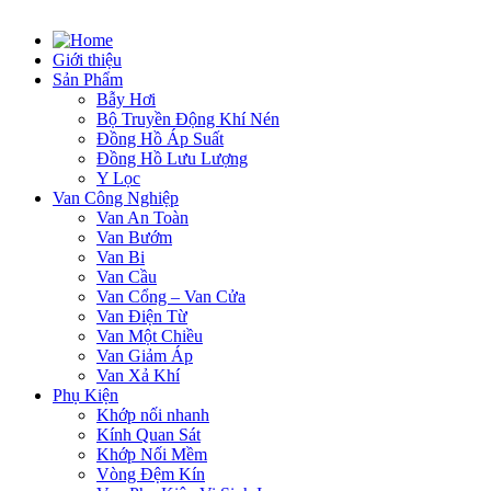
Giới thiệu
Sản Phẩm
Bẫy Hơi
Bộ Truyền Động Khí Nén
Đồng Hồ Áp Suất
Đồng Hồ Lưu Lượng
Y Lọc
Van Công Nghiệp
Van An Toàn
Van Bướm
Van Bi
Van Cầu
Van Cổng – Van Cửa
Van Điện Từ
Van Một Chiều
Van Giảm Áp
Van Xả Khí
Phụ Kiện
Khớp nối nhanh
Kính Quan Sát
Khớp Nối Mềm
Vòng Đệm Kín