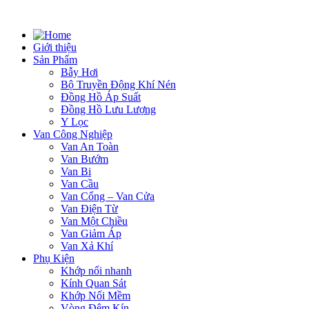
Giới thiệu
Sản Phẩm
Bẫy Hơi
Bộ Truyền Động Khí Nén
Đồng Hồ Áp Suất
Đồng Hồ Lưu Lượng
Y Lọc
Van Công Nghiệp
Van An Toàn
Van Bướm
Van Bi
Van Cầu
Van Cổng – Van Cửa
Van Điện Từ
Van Một Chiều
Van Giảm Áp
Van Xả Khí
Phụ Kiện
Khớp nối nhanh
Kính Quan Sát
Khớp Nối Mềm
Vòng Đệm Kín