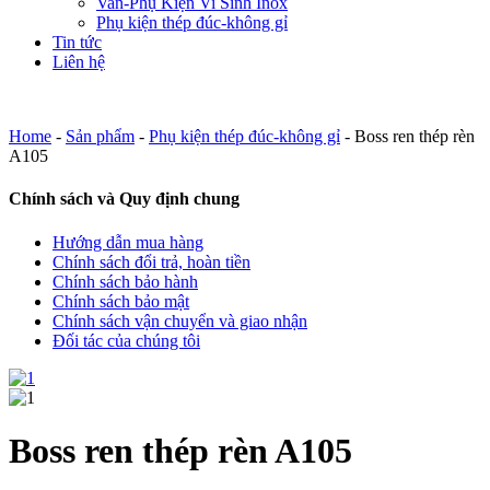
Van-Phụ Kiện Vi Sinh Inox
Phụ kiện thép đúc-không gỉ
Tin tức
Liên hệ
Home
-
Sản phẩm
-
Phụ kiện thép đúc-không gỉ
-
Boss ren thép rèn
A105
Chính sách và Quy định chung
Hướng dẫn mua hàng
Chính sách đổi trả, hoàn tiền
Chính sách bảo hành
Chính sách bảo mật
Chính sách vận chuyển và giao nhận
Đối tác của chúng tôi
Boss ren thép rèn A105