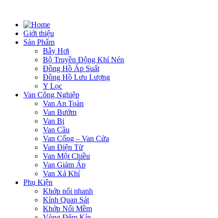
Giới thiệu
Sản Phẩm
Bẫy Hơi
Bộ Truyền Động Khí Nén
Đồng Hồ Áp Suất
Đồng Hồ Lưu Lượng
Y Lọc
Van Công Nghiệp
Van An Toàn
Van Bướm
Van Bi
Van Cầu
Van Cổng – Van Cửa
Van Điện Từ
Van Một Chiều
Van Giảm Áp
Van Xả Khí
Phụ Kiện
Khớp nối nhanh
Kính Quan Sát
Khớp Nối Mềm
Vòng Đệm Kín