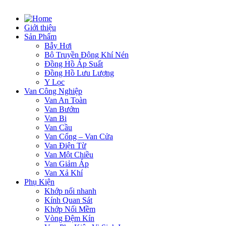
Giới thiệu
Sản Phẩm
Bẫy Hơi
Bộ Truyền Động Khí Nén
Đồng Hồ Áp Suất
Đồng Hồ Lưu Lượng
Y Lọc
Van Công Nghiệp
Van An Toàn
Van Bướm
Van Bi
Van Cầu
Van Cổng – Van Cửa
Van Điện Từ
Van Một Chiều
Van Giảm Áp
Van Xả Khí
Phụ Kiện
Khớp nối nhanh
Kính Quan Sát
Khớp Nối Mềm
Vòng Đệm Kín