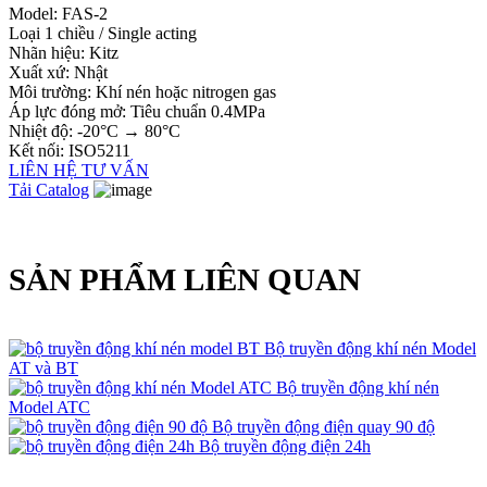
Model: FAS-2
Loại 1 chiều / Single acting
Nhãn hiệu: Kitz
Xuất xứ: Nhật
Môi trường: Khí nén hoặc nitrogen gas
Áp lực đóng mở: Tiêu chuẩn 0.4MPa
Nhiệt độ: -20°C → 80°C
Kết nối: ISO5211
LIÊN HỆ TƯ VẤN
Tải Catalog
SẢN PHẨM LIÊN QUAN
Bộ truyền động khí nén Model
AT và BT
Bộ truyền động khí nén
Model ATC
Bộ truyền động điện quay 90 độ
Bộ truyền động điện 24h