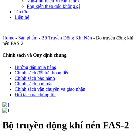
Van-Phụ Kiện Vi Sinh Inox
Phụ kiện thép đúc-không gỉ
Tin tức
Liên hệ
Home
-
Sản phẩm
-
Bộ Truyền Động Khí Nén
-
Bộ truyền động khí
nén FAS-2
Chính sách và Quy định chung
Hướng dẫn mua hàng
Chính sách đổi trả, hoàn tiền
Chính sách bảo hành
Chính sách bảo mật
Chính sách vận chuyển và giao nhận
Đối tác của chúng tôi
Bộ truyền động khí nén FAS-2