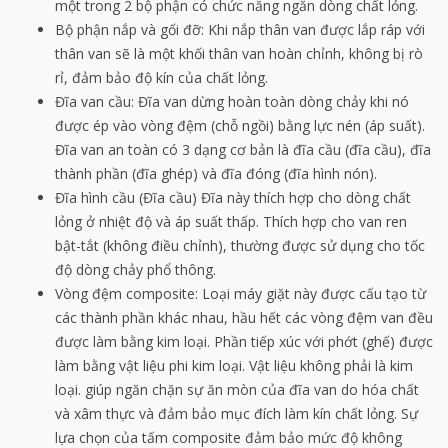
một trong 2 bộ phận có chức năng ngăn dòng chất lỏng.
Bộ phận nắp và gối đỡ: Khi nắp thân van được lắp ráp với
thân van sẽ là một khối thân van hoàn chỉnh, không bị rò
rỉ, đảm bảo độ kín của chất lỏng.
Đĩa van cầu: Đĩa van dừng hoàn toàn dòng chảy khi nó
được ép vào vòng đệm (chỗ ngồi) bằng lực nén (áp suất).
Đĩa van an toàn có 3 dạng cơ bản là đĩa cầu (đĩa cầu), đĩa
thành phần (đĩa ghép) và đĩa đóng (đĩa hình nón).
Đĩa hình cầu (Đĩa cầu) Đĩa này thích hợp cho dòng chất
lỏng ở nhiệt độ và áp suất thấp. Thích hợp cho van ren
bật-tắt (không điều chỉnh), thường được sử dụng cho tốc
độ dòng chảy phổ thông.
Vòng đệm composite: Loại máy giặt này được cấu tạo từ
các thành phần khác nhau, hầu hết các vòng đệm van đều
được làm bằng kim loại. Phần tiếp xúc với phớt (ghế) được
làm bằng vật liệu phi kim loại. Vật liệu không phải là kim
loại. giúp ngăn chặn sự ăn mòn của đĩa van do hóa chất
và xâm thực và đảm bảo mục đích làm kín chất lỏng. Sự
lựa chọn của tấm composite đảm bảo mức độ không