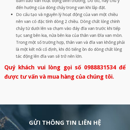
đảm bảo van hoạt động bình thường. Do đó, hãy chú ý
đến hướng của dòng chảy trong van khi lắp đặt.
Do cấu tạo và nguyên lý hoạt động của van một chiều
nên van có đặc tính dòng 2 chiều. Dòng chất lỏng chính
chảy từ dưới lên va chạm vào đáy đĩa van trước khi tiếp
tục sang bên kia, nửa bên kia của thân van Đĩa van mòn.
Trong một số trường hợp, thân van và đĩa van không phải
là một kết nối cố định, khi đó tiếng ồn do dòng chất lỏng
tác động lên đĩa van sẽ trở nên lớn.
Quý khách vui lòng gọi số 0988831534 để
được tư vấn và mua hàng của chúng tôi.
GỬI THÔNG TIN LIÊN HỆ